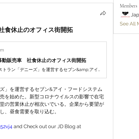
Members
Jap
See All 
社食休止のオフィス街開拓
om
移動販売車 社食休止のオフィス街開拓
ファミリーレストラン「デニーズ」を運営するセブン&amp;アイ・フードシステムズは、車を使った料理の移動販売を始めた。新型コロナウイルスの影響で在宅勤務が浸透し、企業内の社員食堂の営業休止が相次いでいる。企業から要望があった地域にキッチンカーを出し、昼食需要を取り込む。デニーズは宅配・持ち帰りの専門店「デニーズ 幡ケ谷店（東京・渋谷）」にキッチンカーを配置し、オフィス街やイベント会場に出向く。
ズ」を運営するセブン&アイ・フードシステム
売を始めた。新型コロナウイルスの影響で在宅
堂の営業休止が相次いでいる。企業から要望が
し、昼食需要を取り込む。
k52vj4
 and Check out our JD Blog at 