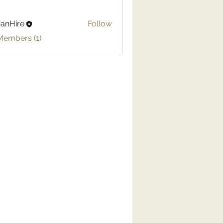
anHire
Follow
Members (1)