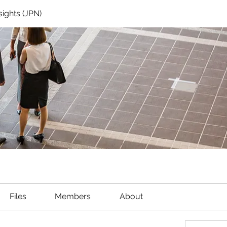
sights (JPN)
Files
Members
About