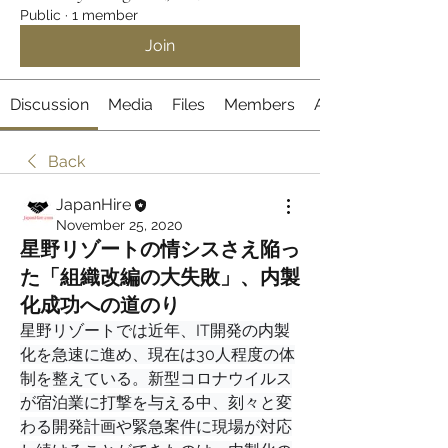
Public
·
1 member
Join
Discussion
Media
Files
Members
About
Back
JapanHire
November 25, 2020
星野リゾートの情シスさえ陥っ
た「組織改編の大失敗」、内製
化成功への道のり
星野リゾートでは近年、IT開発の内製
化を急速に進め、現在は30人程度の体
制を整えている。新型コロナウイルス
が宿泊業に打撃を与える中、刻々と変
わる開発計画や緊急案件に現場が対応