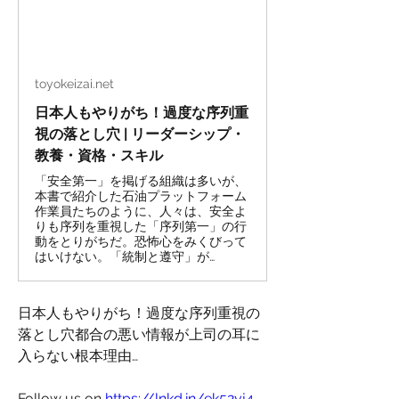
toyokeizai.net
日本人もやりがち！過度な序列重
視の落とし穴 | リーダーシップ・
教養・資格・スキル
「安全第一」を掲げる組織は多いが、
本書で紹介した石油プラットフォーム
作業員たちのように、人々は、安全よ
りも序列を重視した「序列第一」の行
動をとりがちだ。恐怖心をみくびって
はいけない。「統制と遵守」が…
日本人もやりがち！過度な序列重視の
落とし穴都合の悪い情報が上司の耳に
入らない根本理由…
Follow us on 
https://lnkd.in/ek52vj4