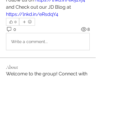
and Check out our JD Blog at 
https://lnkd.in/eRsdqY4
0
0
8
Write a comment...
About
Welcome to the group! Connect with
other members, get updates and
share media.
Members
JapanHire
Follow
See All Members (1)