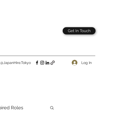
Get In Touch
Log In
t@JapanHire.Tokyo
pired Roles