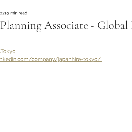
2021
3 min read
Planning Associate - Global
.Tokyo
nkedin.com/company/japanhire-tokyo/ 