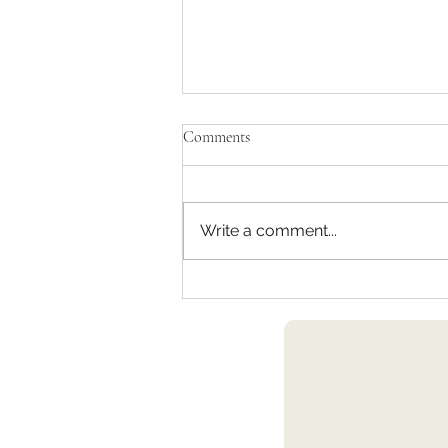
Comments
Write a comment...
AP/Partner TMT -MBB Strategy