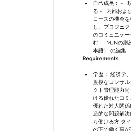
自己成長： -
る -   内
コースの機会を模
し、プロジェク
のコミュニケー
む -   MJ
本語） の編集
Requirements
学歴： 経済学
規模なコンサルテ
クト管理能力尚
ける優れたコミ
優れた対人関係
造的な問題解決
ら働ける方 タ
の下で働く事が