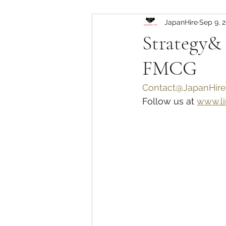
JapanHire
Sep 9, 
Strategy& 
FMCG
Contact@JapanHire
Follow us at 
www.li