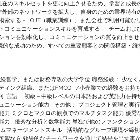
   現在のスキルセットを更に向上させるため、学習と成
部および外部のネットワークを拡大し、自身のための業界特
索する -   OJT（職業訓練）、また会社で利用可能
トコミュニケーションスキルを育成する -   チームお
ションを効率化し、コミュニケーションの質を向上させ
Nの継続的な成功のため、すべての重要顧客との関係構築・
、経営学、または財務専攻の大学学位 職務経験： 少なく
ィング組織、またはFMCG   /小売業での経験をお持
可 言語： 初級～中級レベルの日本語および英語力を持
ュニケーション能力   その他： プロジェクト管理と実行
能力 ミクロとマクロの観点でのマルチタスク能力 優秀
能力   優秀な分析と数学能力 単独で他のファンクショ
イムマネージメントスキル   活動的なグループ環境や締
可能な方 効果的なチームワークを通じて結果を出す事