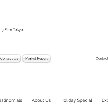
ing Firm Tokyo
Contact Us
Market Report
Contac
estinomials
About Us
Holiday Special
Ex