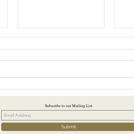
AP/Partner Healthcare -MBB
M&A B
Strategy
Inves
Subscribe to our Mailing List
Submit