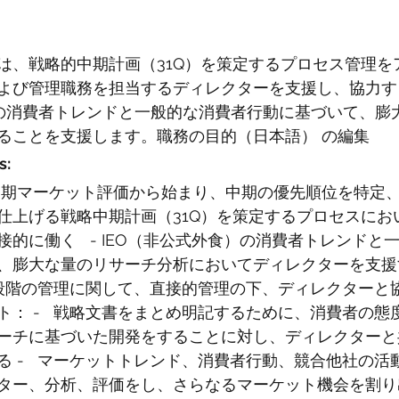
は、戦略的中期計画（31Q）を策定するプロセス管理を
よび管理職務を担当するディレクターを支援し、協力する
）の消費者トレンドと一般的な消費者行動に基づいて、膨
ることを支援します。職務の目的（日本語） の編集
s:
   初期マーケット評価から始まり、中期の優先順位を特定
仕上げる戦略中期計画（31Q）を策定するプロセスにお
的に働く   - IEO（非公式外食）の消費者トレンドと
、膨大な量のリサーチ分析においてディレクターを支援する
段階の管理に関して、直接的管理の下、ディレクターと
ト： -   戦略文書をまとめ明記するために、消費者の
ーチに基づいた開発をすることに対し、ディレクターと
る -   マーケットトレンド、消費者行動、競合他社の
ター、分析、評価をし、さらなるマーケット機会を割り