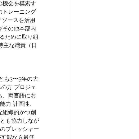
長の機会を模索す
有のトレーニング
なリソースを活用
よびその他本部内
るために取り組
維持主な職責（日
とも3〜5年の大
ちの方 プロジェ
ち、両言語にお
能力 計画性、
な組織的かつ創
ンとも協力しなが
切のプレッシャー
が可能な方最低