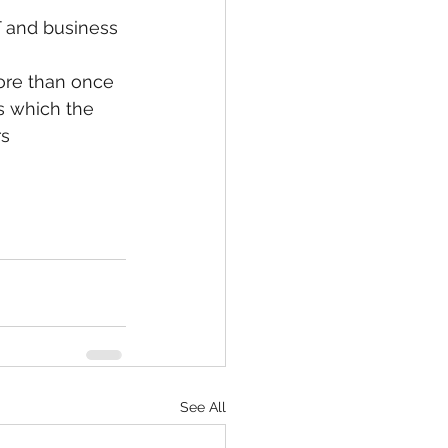
 and business 
More than once
s which the 
rs
See All