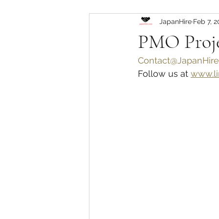
JapanHire
Feb 7, 2
PMO Proje
Contact@JapanHire
Follow us at 
www.li