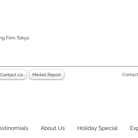
ing Firm Tokyo
Contact Us
Market Report
Contac
estinomials
About Us
Holiday Special
Ex