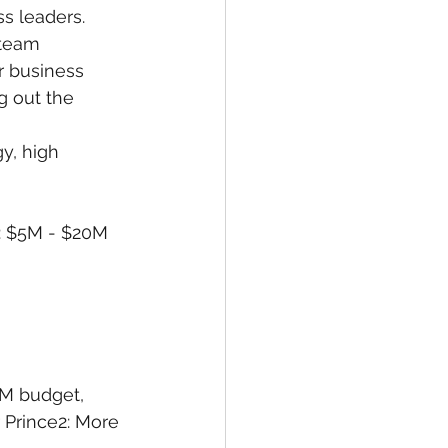
s leaders. 
 team 
 business 
g out the 
y, high 
r: $5M - $20M
0M budget, 
Prince2: More 