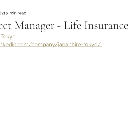
021
3 min read
ct Manager - Life Insurance
.Tokyo
nkedin.com/company/japanhire-tokyo/ 