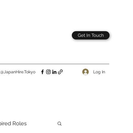
Get In Touch
Log In
t@JapanHire.Tokyo
pired Roles