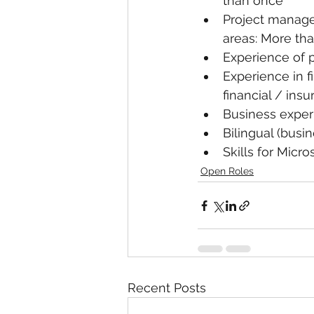
than once
Project manage
areas: More th
Experience of p
Experience in f
financial / in
Business exper
Bilingual (busi
Skills for Micr
Open Roles
Recent Posts