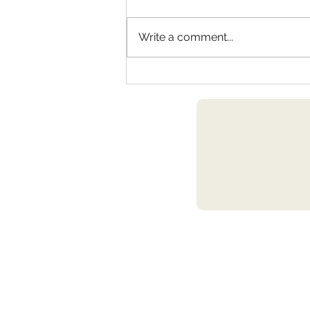
Write a comment...
DIRECTOR-GLOBAL LIFE
INSURER- Marketing Social
Media