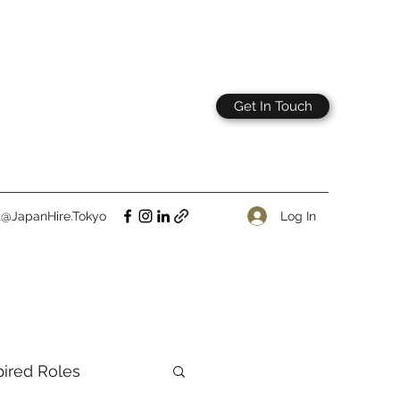
Get In Touch
Log In
t@JapanHire.Tokyo
pired Roles