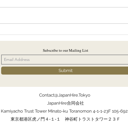
AVP-GLOBAL LIFE INSURER-
PRI
Corporate Transformation
STR
Life 
Subscribe to our Mailing List
Submit
Contact@JapanHire.Tokyo
JapanHire合同会社
Kamiyacho Trust Tower Minato-ku Toranomon 4-1-1-23F 105-692
東京都港区虎ノ門４‐１‐１ 神谷町トラストタワー２３Ｆ