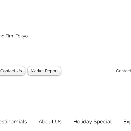
ing Firm Tokyo
Contact Us
Market Report
Contac
estinomials
About Us
Holiday Special
Ex