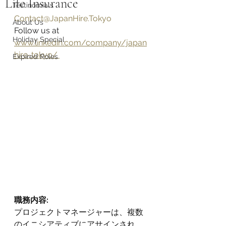
Life Insurance
Testinomials
Contact@JapanHire.Tokyo
About Us
Follow us at 
Holiday Special
www.linkedin.com/company/japan
hire-tokyo/ 
Expired Roles
職務内容:
プロジェクトマネージャーは、複数
のイニシアティブにアサインされ、