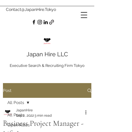
Contact@JapanHire.Tokyo
Japan Hire LLC
Executive Search & Recruiting Firm Tokyo
Post
All Posts
JapanHire
All Posts
Sep 2, 2022
3 min read
Business Project Manager -
Open Roles